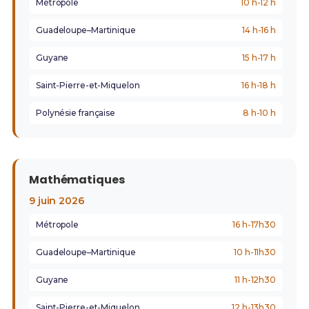
Métropole
10 h-12 h
Guadeloupe–Martinique
14 h-16 h
Guyane
15 h-17 h
Saint-Pierre-et-Miquelon
16 h-18 h
Polynésie française
8 h-10 h
Mathématiques
9 juin 2026
Métropole
16 h-17h30
Guadeloupe–Martinique
10 h-11h30
Guyane
11 h-12h30
Saint-Pierre-et-Miquelon
12 h-13h30