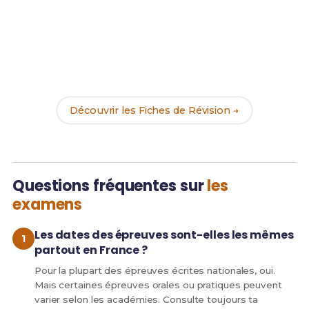
Prêt(e) à réviser efficacement ?
Maintenant que tu connais les dates, organise tes
révisions avec nos
164 Fiches de Révision
. Le
combo parfait pour arriver serein(e) le jour J !
Découvrir les Fiches de Révision →
Questions fréquentes sur
les
examens
Les dates des épreuves sont-elles les mêmes
partout en France ?
Pour la plupart des épreuves écrites nationales, oui.
Mais certaines épreuves orales ou pratiques peuvent
varier selon les académies. Consulte toujours ta