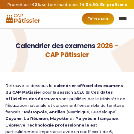
Promotion
-42%
se terminant dans
14:34:30
.
En profiter »
CAP
Découvrir
Pâtissier
Calendrier des examens
2026 -
CAP Pâtissier
Retrouve ci-dessous le
calendrier officiel des examens
du CAP Pâtissier
pour la session 2026 📅 Ces
dates
officielles des épreuves
sont publiées par le Ministère de
l'Éducation nationale et concernent l'ensemble du territoire
français :
Métropole
,
Antilles
(Martinique, Guadeloupe),
Guyane
,
La Réunion
,
Mayotte
et
Polynésie française
.
L'épreuve
Technologie professionnelle
est
particulièrement importante avec un coefficient de 6,