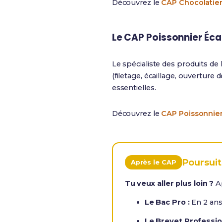
Découvrez le
CAP Chocolatier
Le CAP Poissonnier Écai
Le spécialiste des produits de 
(filetage, écaillage, ouverture 
essentielles.
Découvrez le
CAP Poissonnie
Poursuit
Après le CAP
Tu veux aller plus loin ?
Ap
Le Bac Pro :
En 2 ans 
Le Brevet Profession