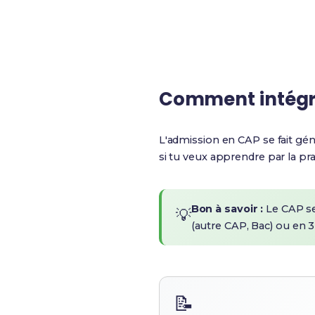
100%
Emploi garanti
Comment intégr
L'admission en CAP se fait g
si tu veux apprendre par la pra
Bon à savoir :
Le CAP s
💡
(autre CAP, Bac) ou en
📝