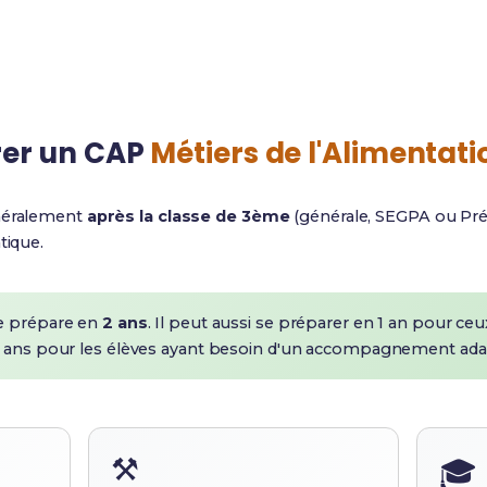
Passion
Monde
Moteur n°1
Savoir-faire exportable
er un CAP
Métiers de l'Alimentati
énéralement
après la classe de 3ème
(générale, SEGPA ou Prépa
tique.
e prépare en
2 ans
. Il peut aussi se préparer en 1 an pour ce
 3 ans pour les élèves ayant besoin d'un accompagnement ada
⚒️
🎓