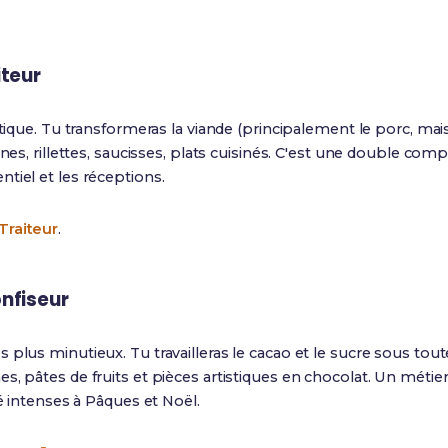
iteur
tique. Tu transformeras la viande (principalement le porc, mais a
ines, rillettes, saucisses, plats cuisinés. C'est une double com
tiel et les réceptions.
Traiteur
.
nfiseur
 plus minutieux. Tu travailleras le cacao et le sucre sous tou
, pâtes de fruits et pièces artistiques en chocolat. Un métier
té intenses à Pâques et Noël.