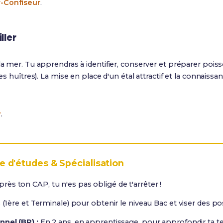
-Confiseur
.
ller
la mer. Tu apprendras à identifier, conserver et préparer pois
des huîtres). La mise en place d'un étal attractif et la connaiss
r
.
e d'études & Spécialisation
rès ton CAP, tu n'es pas obligé de t'arrêter !
(1ère et Terminale) pour obtenir le niveau Bac et viser des po
nel (BP) :
En 2 ans, en apprentissage, pour approfondir ta t