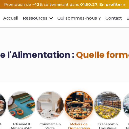
Promotion de
-42%
se terminant dans
01:50:26
.
En profiter »
Accueil
Ressources
Qui sommes-nous ?
Contact
B
e l'Alimentation :
Quelle forma
&
Artisanat &
Commerce &
Métiers de
Transport &
Métiers d'Art
Vente
l'Alimentation
Logistique
Te