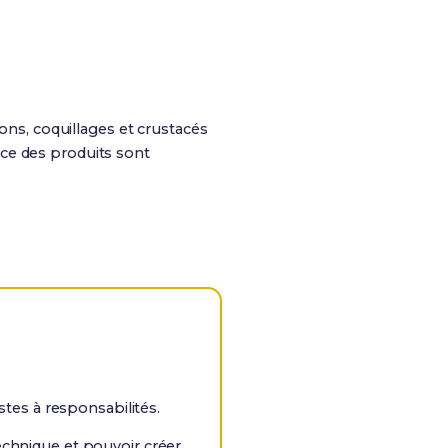
sons, coquillages et crustacés
ance des produits sont
stes à responsabilités.
echnique et pouvoir créer