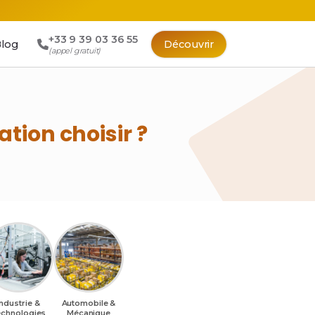
+33 9 39 03 36 55
log
Découvrir
(appel gratuit)
tion choisir ?
Industrie &
Automobile &
chnologies
Mécanique