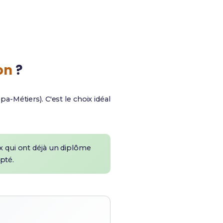
Artisan
Devenir son patron
on
?
-Métiers). C'est le choix idéal
ux qui ont déjà un diplôme
pté.