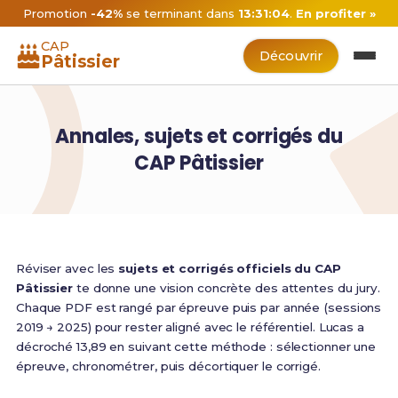
Promotion
-42%
se terminant dans
13:31:03
.
En profiter »
CAP
Découvrir
Pâtissier
Annales, sujets et corrigés du
CAP Pâtissier
Réviser avec les
sujets et corrigés officiels du CAP
Pâtissier
te donne une vision concrète des attentes du jury.
Chaque PDF est rangé par épreuve puis par année (sessions
2019 → 2025) pour rester aligné avec le référentiel. Lucas a
décroché 13,89 en suivant cette méthode : sélectionner une
épreuve, chronométrer, puis décortiquer le corrigé.