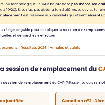
ral ou technologique, le
CAP
ne propose
pas d'épreuve oral
 à 10/20). Si tu n'as pas obtenu ton diplôme, tu devras te réin
emplacement
est réservée aux candidats qui étaient
absents p
 a rédigé ce guide pour t'expliquer la
session de remplaceme
fficielles et démarches à effectuer.
es examens
|
Résultats 2026
|
Annales et sujets
 la session de remplacement du
CA
la
session de remplacement
du CAP Pâtissier, tu dois rempl
ce justifiée
Condition n°2 : Dé