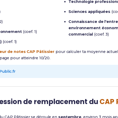
Technologie profession
)
Sciences appliquées
(coe
2)
Connaissance de l'entre
environnement économiq
ironnement
(coef. 1)
commercial
(coef. 3)
)
(coef. 1)
eur de notes CAP Pâtissier
pour calculer ta moyenne actuel
apage pour atteindre 10/20.
Public.fr
 session de remplacement du
CAP P
u CAP Pâtissier se déroule en
septembre
, environ 3 mois ap