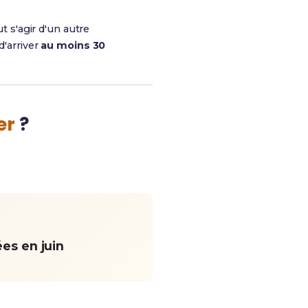
t s'agir d'un autre
d'arriver
au moins 30
er
?
es en juin