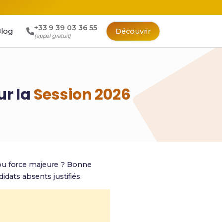
+33 9 39 03 36 55
log
Découvrir
(appel gratuit)
ur la
Session 2026
ou force majeure ? Bonne
idats absents justifiés.