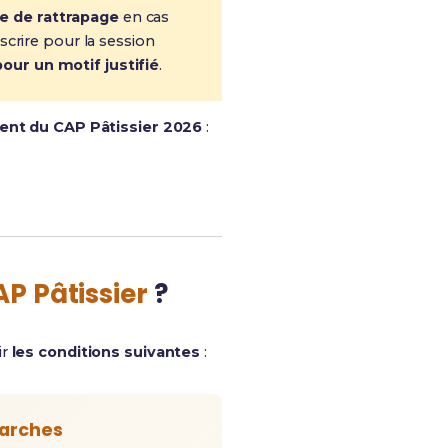
e de rattrapage
en cas
scrire pour la session
our un motif justifié
.
nt du CAP Pâtissier 2026
:
P Pâtissier
?
ir
les conditions suivantes
:
marches