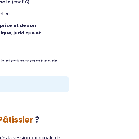
nelle
(coef. 6)
f. 4)
prise et de son
ue, juridique et
le et estimer combien de
âtissier
?
rès la session principale de