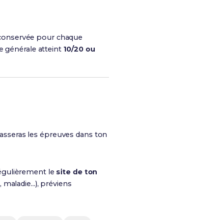
st conservée pour chaque
e générale atteint
10/20 ou
asseras les épreuves dans ton
régulièrement le
site de ton
maladie...), préviens