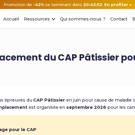
Promotion de
-42%
se terminant dans
20:42:51
.
En profiter »
Accueil
Ressources
Qui sommes-nous ?
Contact
B
acement du CAP Pâtissier po
aux épreuves du
CAP Pâtissier
en juin pour cause de maladie 
emplacement
est organisée en
septembre 2026
pour les cand
page pour le CAP